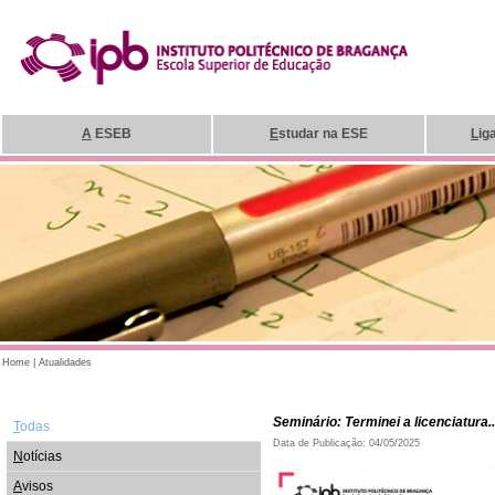
A
ESEB
E
studar na ESE
L
ig
Home
|
Atualidades
Seminário: Terminei a licenciatura.
T
odas
Data de Publicação: 04/05/2025
N
otícias
A
visos