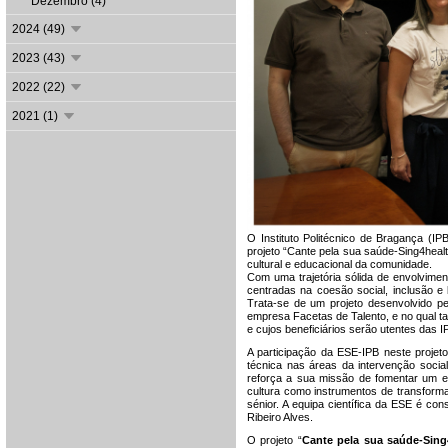
Dezembro (4)
2024 (49)
2023 (43)
2022 (22)
2021 (1)
O Instituto Politécnico de Bragança (I
projeto “Cante pela sua saúde-Sing4heal
cultural e educacional da comunidade.
Com uma trajetória sólida de envolvimen
centradas na coesão social, inclusão e
Trata-se de um projeto desenvolvido pe
empresa Facetas de Talento, e no qual 
e cujos beneficiários serão utentes das
A participação da ESE-IPB neste projeto
técnica nas áreas da intervenção social,
reforça a sua missão de fomentar um en
cultura como instrumentos de transform
sénior. A equipa científica da ESE é co
Ribeiro Alves.
O projeto “
Cante pela sua saúde-Sing