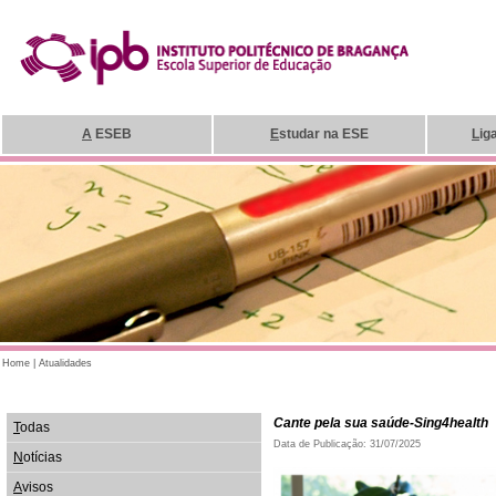
A
ESEB
E
studar na ESE
L
ig
Home
|
Atualidades
Cante pela sua saúde-Sing4health
T
odas
Data de Publicação: 31/07/2025
N
otícias
A
visos