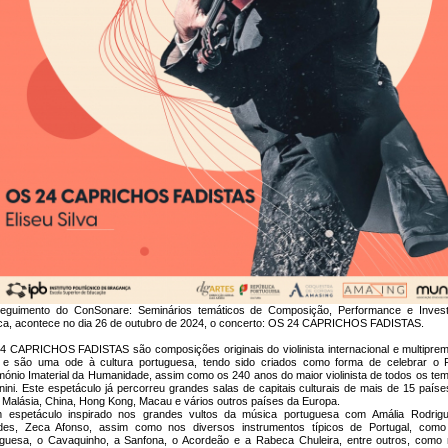
eguimento do ConSonare: Seminários temáticos de Composição, Performance e Inves
ca, acontece no dia 26 de outubro de 2024, o concerto: OS 24 CAPRICHOS FADISTAS.
4 CAPRICHOS FADISTAS são composições originais do violinista internacional e multiprem
a e são uma ode à cultura portuguesa, tendo sido criados como forma de celebrar o
mónio Imaterial da Humanidade, assim como os 240 anos do maior violinista de todos os tem
ini. Este espetáculo já percorreu grandes salas de capitais culturais de mais de 15 país
Malásia, China, Hong Kong, Macau e vários outros países da Europa.
 espetáculo inspirado nos grandes vultos da música portuguesa com Amália Rodrigu
des, Zeca Afonso, assim como nos diversos instrumentos típicos de Portugal, como 
uguesa, o Cavaquinho, a Sanfona, o Acordeão e a Rabeca Chuleira, entre outros, como