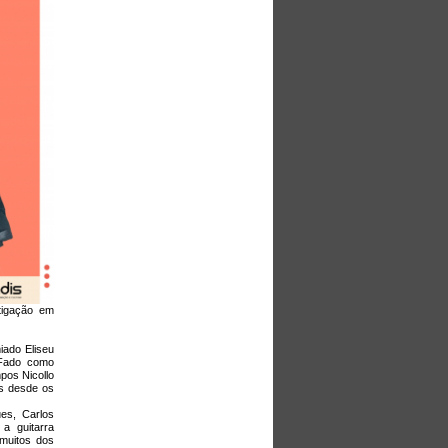
tigação em
iado Eliseu
 Fado como
pos Nicollo
es desde os
es, Carlos
a guitarra
 muitos dos