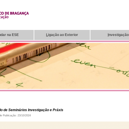
udar na ESE
L
igação ao Exterior
I
nvestigação
clo de Seminários Investigação e Práxis
de Publicação: 23/10/2024