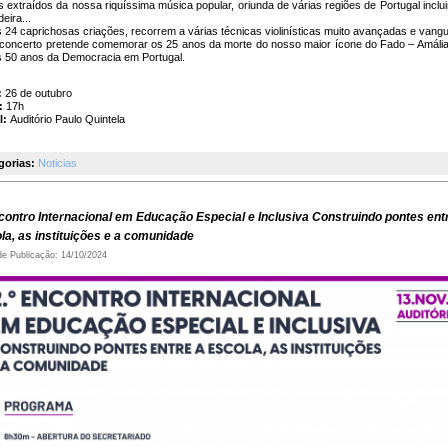
 extraídos da nossa riquíssima música popular, oriunda de várias regiões de Portugal inclu
eira...
 24 caprichosas criações, recorrem a várias técnicas violinísticas muito avançadas e vangu
 concerto pretende comemorar os 25 anos da morte do nosso maior ícone do Fado – Amáli
s 50 anos da Democracia em Portugal.
:
26 de outubro
:
17h
l:
Auditório Paulo Quintela
gorias:
Noticias
ncontro Internacional em Educação Especial e Inclusiva Construindo pontes ent
la, as instituições e a comunidade
de Publicação: 14/10/2024