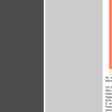
No s
Músi
OS 2
Silv
Patri
Pagan
EUA, 
É um
Pare
port