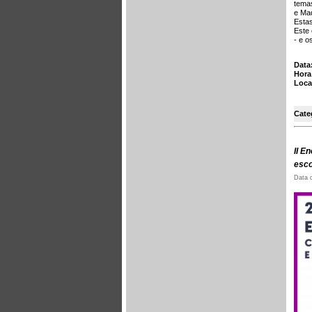
temas
e Mad
Estas
Este
- e o
Data
Hora
Loca
Cate
II E
esco
Data 