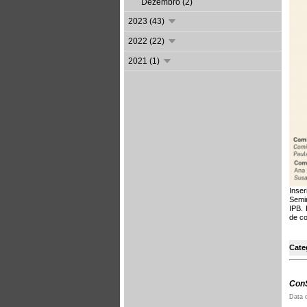
Dezembro (2)
2023 (43)
2022 (22)
2021 (1)
Inser
Semi
IPB. 
de c
Cate
ConS
Data 