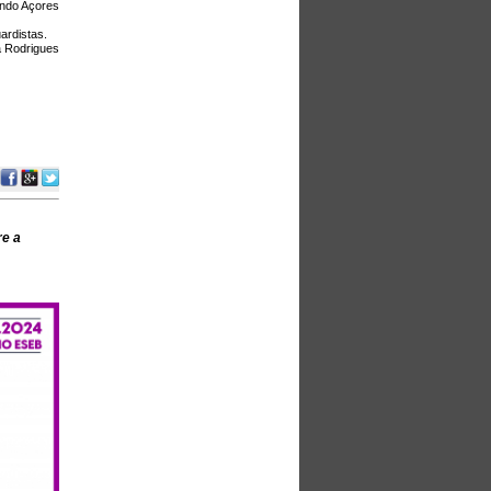
indo Açores
ardistas.
a Rodrigues
re a