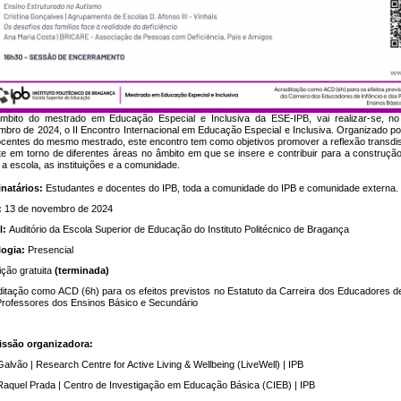
mbito do mestrado em Educação Especial e Inclusiva da ESE-IPB, vai realizar-se, no
bro de 2024, o II Encontro Internacional em Educação Especial e Inclusiva. Organizado p
centes do mesmo mestrado, este encontro tem como objetivos promover a reflexão transdisc
e em torno de diferentes áreas no âmbito em que se insere e contribuir para a construçã
 a escola, as instituições e a comunidade.
inatários:
Estudantes e docentes do IPB, toda a comunidade do IPB e comunidade externa.
:
13 de novembro de 2024
l:
Auditório da Escola Superior de Educação do Instituto Politécnico de Bragança
logia:
Presencial
ição gratuita
(terminada)
itação como ACD (6h) para os efeitos previstos no Estatuto da Carreira dos Educadores de 
rofessores dos Ensinos Básico e Secundário
ssão organizadora:
alvão | Research Centre for Active Living & Wellbeing (LiveWell) | IPB
aquel Prada | Centro de Investigação em Educação Básica (CIEB) | IPB