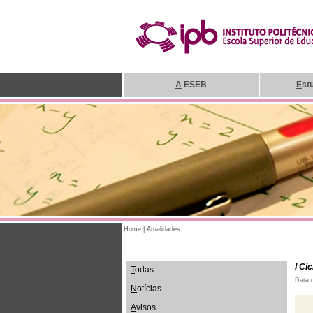
A
ESEB
E
st
Home
|
Atualidades
I Ci
T
odas
Data 
N
otícias
A
visos