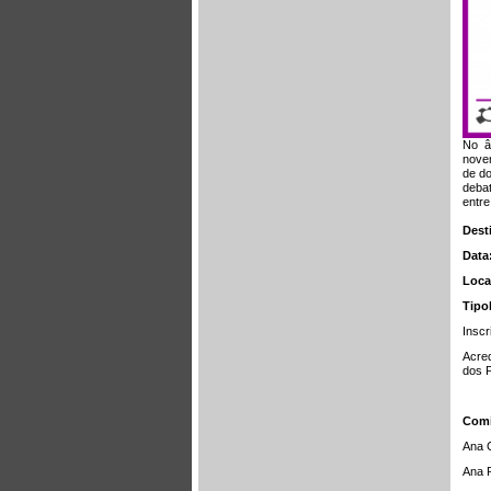
No â
novem
de do
debat
entre
Dest
Data
Loca
Tipo
Inscr
Acred
dos P
Comi
Ana G
Ana R