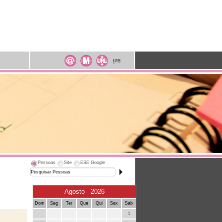
I
PB
Pessoas
Site
ESE Google
Agosto - 2026
Dom
Seg
Ter
Qua
Qui
Sex
Sab
1