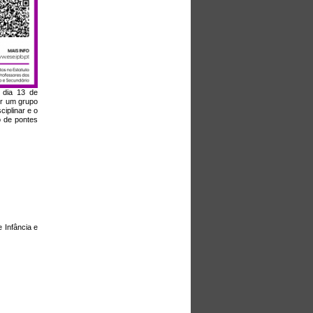
 dia 13 de
or um grupo
iplinar e o
o de pontes
Infância e