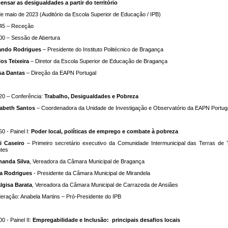
ensar as desigualdades a partir do território
de maio de 2023 (Auditório da Escola Superior de Educação / IPB)
45 – Receção
00 – Sessão de Abertura
ando Rodrigues
– Presidente do Instituto Politécnico de Bragança
los Teixeira
– Diretor da Escola Superior de Educação de Bragança
sa Dantas
– Direção da EAPN Portugal
20 – Conferência:
Trabalho, Desigualdades e Pobreza
zabeth Santos
– Coordenadora da Unidade de Investigação e Observatório da EAPN Portug
0 - Painel I:
Poder local, políticas de emprego e combate à pobreza
i Caseiro
– Primeiro secretário executivo da Comunidade Intermunicipal das Terras de 
tes
nanda Silva
, Vereadora da Câmara Municipal de Bragança
a
Rodrigues
- Presidente da Câmara Municipal de Mirandela
lgisa
Barata
, Vereadora da Câmara Municipal de Carrazeda de Ansiães
eração: Anabela Martins – Pró-Presidente do IPB
0 - Painel II:
Empregabilidade e Inclusão: principais desafios locais