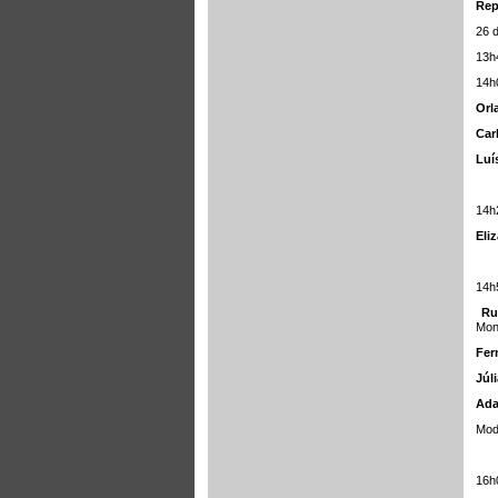
Rep
26 
13h
14h
Orl
Car
Luí
14h
Eli
14h5
Ru
Mon
Fer
Júli
Ada
Mod
16h0