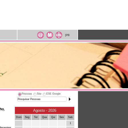
I
PB
Pessoas
Site
ESE Google
ho,
Agosto - 2026
Dom
Seg
Ter
Qua
Qui
Sex
Sab
1
ferentes