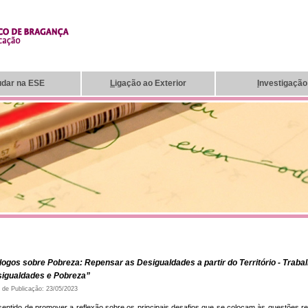
udar na ESE
L
igação ao Exterior
I
nvestigação
logos sobre Pobreza: Repensar as Desigualdades a partir do Território - Trabal
igualdades e Pobreza”
 de Publicação: 23/05/2023
sentido de promover a reflexão sobre os principais desafios que se colocam às questões re