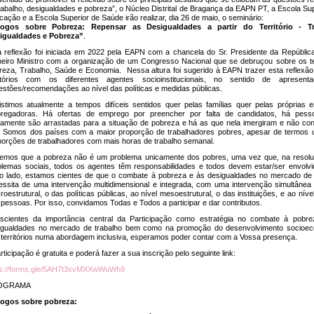
rabalho, desigualdades e pobreza”, o Núcleo Distrital de Bragança da EAPN PT, a Escola Su
ação e a Escola Superior de Saúde irão realizar, dia 26 de maio, o seminário:
logos sobre Pobreza: Repensar as Desigualdades a partir do Território - Tr
igualdades e Pobreza”
.
a reflexão foi iniciada em 2022 pela EAPN com a chancela do Sr. Presidente da República
meiro Ministro com a organização de um Congresso Nacional que se debruçou sobre os 
reza, Trabalho, Saúde e Economia. Nessa altura foi sugerido à EAPN trazer esta reflexão
ritórios com os diferentes agentes socioinstitucionais, no sentido de apresent
estões/recomendações ao nível das políticas e medidas públicas.
istimos atualmente a tempos difíceis sentidos quer pelas famílias quer pelas próprias e
regadoras. Há ofertas de emprego por preencher por falta de candidatos, há pes
riamente são arrastadas para a situação de pobreza e há as que nela imergiram e não c
r. Somos dos países com a maior proporção de trabalhadores pobres, apesar de termos
porções de trabalhadores com mais horas de trabalho semanal.
emos que a pobreza não é um problema unicamente dos pobres, uma vez que, na resol
blemas sociais, todos os agentes têm responsabilidades e todos devem estar/ser envolvi
ro lado, estamos cientes de que o combate à pobreza e às desigualdades no mercado de 
essita de uma intervenção multidimensional e integrada, com uma intervenção simultânea 
oestrutural, o das políticas públicas, ao nível mesoestrutural, o das instituições, e ao níve
pessoas. Por isso, convidamos Todas e Todos a participar e dar contributos.
scientes da importância central da Participação como estratégia no combate à pobr
igualdades no mercado de trabalho bem como na promoção do desenvolvimento socioe
 territórios numa abordagem inclusiva, esperamos poder contar com a Vossa presença.
rticipação é gratuita e poderá fazer a sua inscrição pelo seguinte link:
ps://forms.gle/5AH7t3xvMXXwWuWh9
OGRAMA
logos sobre pobreza: