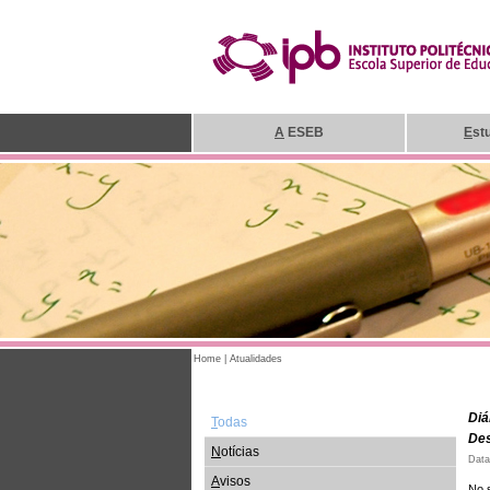
A
ESEB
E
st
Home
|
Atualidades
Diá
T
odas
Des
N
otícias
Data
A
visos
No 