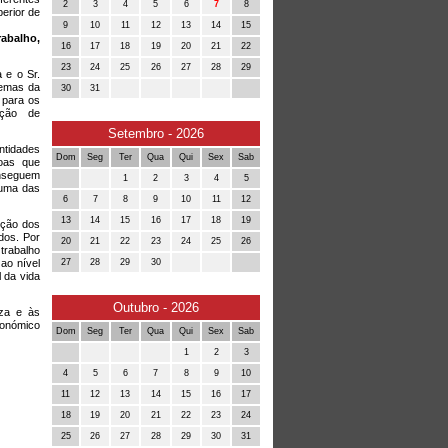
2
3
4
5
6
7
8
perior de
9
10
11
12
13
14
15
abalho,
16
17
18
19
20
21
22
23
24
25
26
27
28
29
 e o Sr.
temas da
30
31
 para os
ação de
Setembro - 2026
ntidades
Dom
Seg
Ter
Qua
Qui
Sex
Sab
soas que
onseguem
1
2
3
4
5
 uma das
6
7
8
9
10
11
12
13
14
15
16
17
18
19
ução dos
dos. Por
20
21
22
23
24
25
26
trabalho
ao nível
27
28
29
30
l da vida
Outubro - 2026
eza e às
conómico
Dom
Seg
Ter
Qua
Qui
Sex
Sab
1
2
3
4
5
6
7
8
9
10
11
12
13
14
15
16
17
18
19
20
21
22
23
24
25
26
27
28
29
30
31