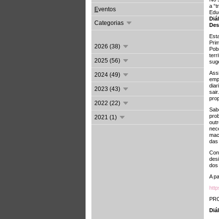
a “t
E
ventos
Educ
Diá
Categorias
Des
Est
Pri
2026 (38)
Pob
ter
2025 (56)
sug
Ass
2024 (49)
emp
dia
2023 (43)
sai
pro
2022 (22)
Sab
pro
2021 (1)
out
nec
macr
das 
Con
des
dos
A pa
htt
PR
Diá