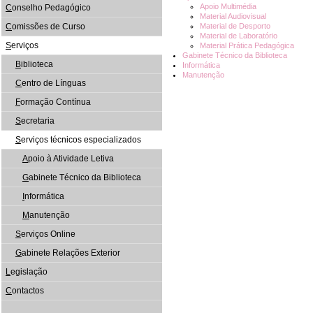
Apoio Multimédia
C
onselho Pedagógico
Material Audiovisual
C
omissões de Curso
Material de Desporto
Material de Laboratório
S
erviços
Material Prática Pedagógica
Gabinete Técnico da Biblioteca
B
iblioteca
Informática
Manutenção
C
entro de Línguas
F
ormação Contínua
S
ecretaria
S
erviços técnicos especializados
A
poio à Atividade Letiva
G
abinete Técnico da Biblioteca
I
nformática
M
anutenção
S
erviços Online
G
abinete Relações Exterior
L
egislação
C
ontactos