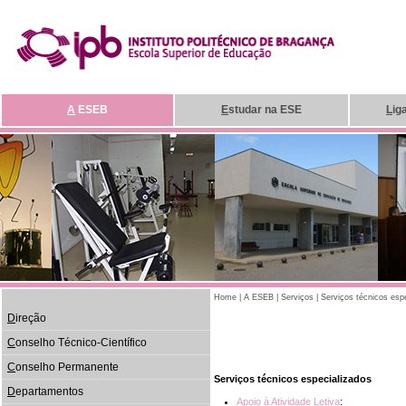
A
ESEB
E
studar na ESE
L
ig
Home
|
A ESEB
|
Serviços
|
Serviços técnicos esp
D
ireção
C
onselho Técnico-Científico
C
onselho Permanente
Serviços técnicos especializados
D
epartamentos
Apoio à Atividade Letiva
: