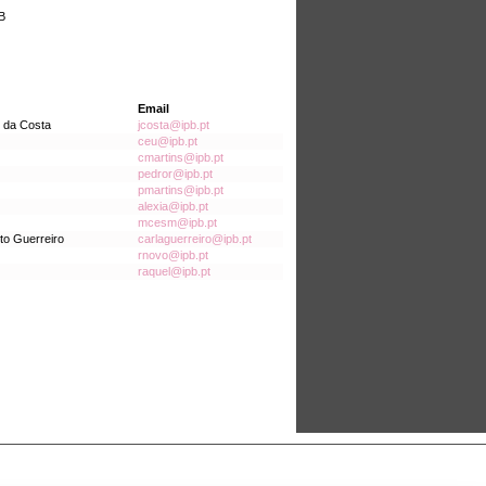
B
Email
o da Costa
jcosta@ipb.pt
ceu@ipb.pt
cmartins@ipb.pt
pedror@ipb.pt
pmartins@ipb.pt
alexia@ipb.pt
mcesm@ipb.pt
nto Guerreiro
carlaguerreiro@ipb.pt
rnovo@ipb.pt
raquel@ipb.pt