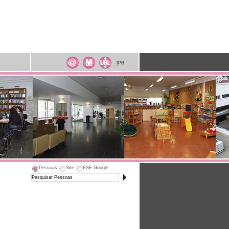
I
PB
Pessoas
Site
ESE Google