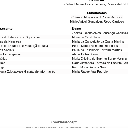
Presidente
Carlos Manuel Costa Teixeira, Diretor da ESE
Subdiretores
Catarina Margarida da Silva Vasques
Mário Aníbal Gonçalves Rego Cardoso
rtamento
Nome
Jacinta Helena Alves Lourenço Casimir
ias da Educação e Supervisão
Maria do Céu Ribeiro
ias da Natureza
Maria da Conceição da Costa Martins
ias do Desporto e Educação Física
Pedro Miguel Monteiro Rodrigues
as Sociais
Paula da Felicidade Ferreira Martins
as Estrangeiras
Alexia Dotra Bravo
ática
Maria Cristina do Espírito Santo Martins
guês
Carla Alexandra Ferreira do Espírito Sa
ogia
Rosa Maria Ramos Novo
logia Educativa e Gestão de Informação
Maria Raquel Vaz Patrício
CookiesAccept