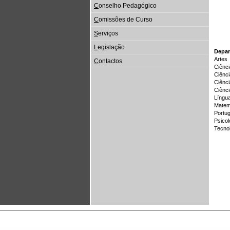
C
onselho Pedagógico
C
omissões de Curso
S
erviços
L
egislação
Depa
Artes
C
ontactos
Ciênc
Ciênc
Ciênc
Ciênci
Língu
Matem
Portu
Psicol
Tecno