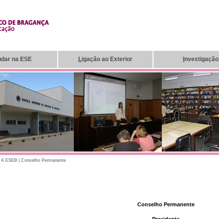
udar na ESE
L
igação ao Exterior
I
nvestigação
|
A ESEB
|
Conselho Permanente
Conselho Permanente