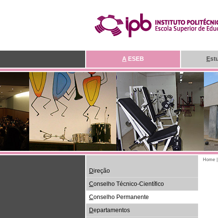
A
ESEB
E
st
Home
D
ireção
C
onselho Técnico-Científico
C
onselho Permanente
D
epartamentos