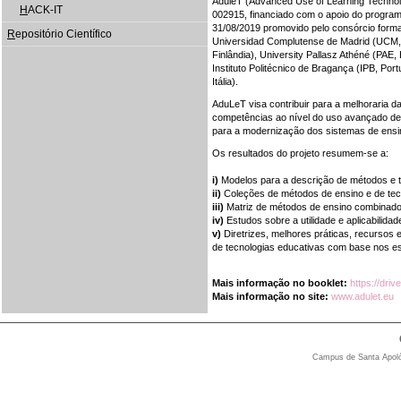
AduleT (Advanced Use of Learning Technolo
H
ACK-IT
002915, financiado com o apoio do progra
31/08/2019 promovido pelo consórcio forma
R
epositório Científico
Universidad Complutense de Madrid (UCM, 
Finlândia), University Pallasz Athéné (PAE
Instituto Politécnico de Bragança (IPB, Portu
Itália).
AduLeT visa contribuir para a melhoraria 
competências ao nível do uso avançado de t
para a modernização dos sistemas de ensi
Os resultados do projeto resumem-se a:
i)
Modelos para a descrição de métodos e t
ii)
Coleções de métodos de ensino e de tec
iii)
Matriz de métodos de ensino combinado
iv)
Estudos sobre a utilidade e aplicabilid
v)
Diretrizes, melhores práticas, recursos
de tecnologias educativas com base nos est
Mais informação no booklet:
https://dr
Mais informação no site:
www.adulet.eu
Campus de Santa Apolón