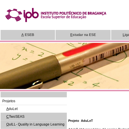
A
ESEB
E
studar na ESE
L
ig
Projetos
A
duLet
C
TwoSEAS
Projeto AduLeT
Q
uILL- Quality in Language Learning