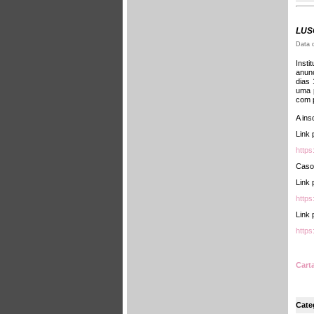
LUSO
Data 
Insti
anun
dias
uma p
com p
A ins
Link 
http
Caso
Link 
http
Link 
http
Cart
Cate