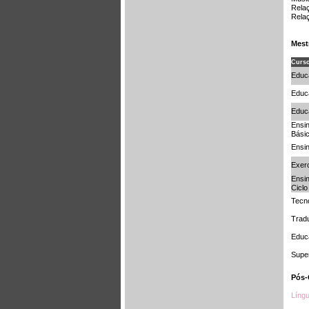
Rela
Rela
Mest
Curs
Educ
Educa
Educ
Ensin
Bási
Ensi
Exer
Ensin
Ciclo
Tecn
Trad
Educa
Supe
P
ós
Língu