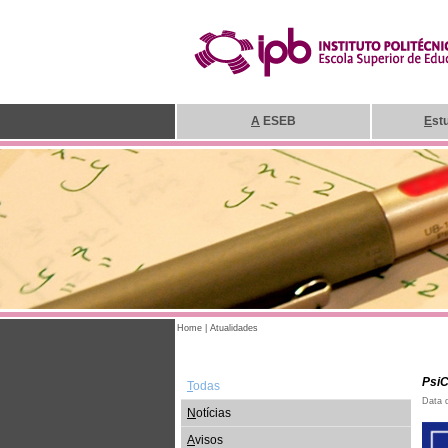
A
ESEB
E
st
Home
|
Atualidades
Psi
T
odas
Data 
N
otícias
A
visos