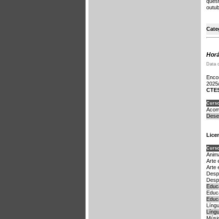
ques
outu
Cate
Horá
Data 
Enco
2025
CTE
Curs
A
Dese
Lice
Curs
Anima
Arte 
Arte 
Desp
Desp
Educ
Educ
Educ
Língu
Língu
Músi