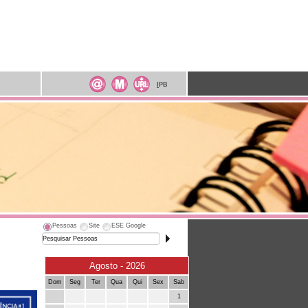
I
PB
Pessoas
Site
ESE Google
Agosto - 2026
Dom
Seg
Ter
Qua
Qui
Sex
Sab
1