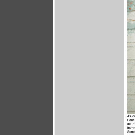
As c
Educa
de E
Inve
Semin