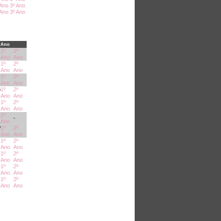
 Ano
3º Ano
 Ano
3º Ano
Ano
1º
2º
Ano
Ano
1º
2º
Ano
Ano
1º
2º
Ano
Ano
o
1º
2º
Ano
Ano
1º
2º
Ano
Ano
1º
-
Ano
º
1º
2º
Ano
Ano
1º
2º
Ano
Ano
1º
2º
Ano
Ano
1º
2º
Ano
Ano
1º
2º
Ano
Ano