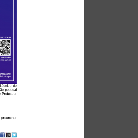
itécnico de
xão pessoal
lo Professor
m preencher