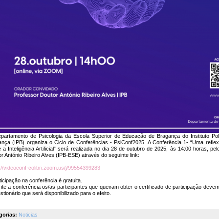
partamento de Psicologia da Escola Superior de Educação de Bragança do Instituto Pol
ança (IPB) organiza o Ciclo de Conferências - PsiConf2025. A Conferência 1- “Uma refle
 a Inteligência Artificial” será realizada no dia 28 de outubro de 2025, às 14:00 horas, pe
r António Ribeiro Alves (IPB-ESE) através do seguinte link:
://videoconf-colibri.zoom.us/j/99554399283
ticipação na conferência é gratuita.
te a conferência os/as participantes que queiram obter o certificado de participação deve
stionário que será disponibilizado para o efeito.
gorias:
Noticias