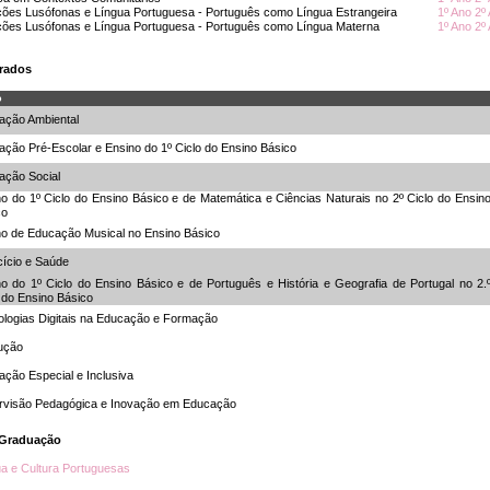
ções Lusófonas e Língua Portuguesa - Português como Língua Estrangeira
1º Ano
2º
ções Lusófonas e Língua Portuguesa - Português como Língua Materna
1º Ano
2º
rados
o
ação Ambiental
ção Pré-Escolar e Ensino do 1º Ciclo do Ensino Básico
ação Social
o do 1º Ciclo do Ensino Básico e de Matemática e Ciências Naturais no 2º Ciclo do Ensin
co
no de Educação Musical no Ensino Básico
cício e Saúde
o do 1º Ciclo do Ensino Básico e de Português e História e Geografia de Portugal no 2.
 do Ensino Básico
ologias Digitais na Educação e Formação
ução
ção Especial e Inclusiva
rvisão Pedagógica e Inovação em Educação
-G
raduação
a e Cultura Portuguesas