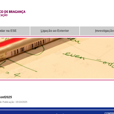
udar na ESE
L
igação ao Exterior
I
nvestigação
Conf2025
de Publicação: 15/10/2025