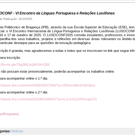
CONF - VI Encontro da Línguas Portuguesa e Relações Lusófonas
de Publicação: 10/10/2025
tuto Politécnico de Bragança (IPB), através da sua Escola Superior de Educação (ESE), tem
ciar o VI Encontro Internacional de Língua Portuguesa e Relações Lusófonas (LUSOCON
 16 e 17 de outubro de 2025. O LUSOCONF2025 convida estudantes, professores e inves
artilha dos seus trabalhos, projetos e reflexões em diversas áreas relevantes no âmbito da
articular destaque para as questões da inovação pedagógica.
crição é gratuita, mas agradecemos a todas e todos que se inscrevam no link que segue infr
para inscrição:
s://forms.gle/7Ag3MLbzjAKUKvQ86
 não possam estar presencialmente, poderão acompanhar os trabalhos online.
para acompanhar online o 1.º dia:
s://teams.live.com/meet/9358325972682?p=1DRnm4il2xDVWJIjxm
para acompanhar online o 2.º dia:
s://teams.live.com/meet/9319801845427?p=nLJx1t1QJkPhGqnpTG
az/Programa
gorias:
Noticias