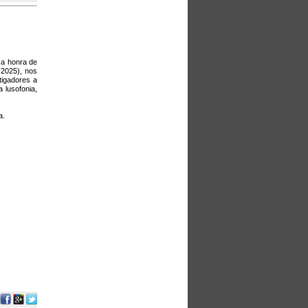
 a honra de
F2025), nos
tigadores a
 lusofonia,
a.