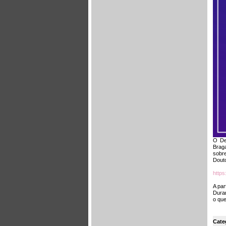
O De
Brag
sobre
Douto
https
A par
Duran
o que
Cate