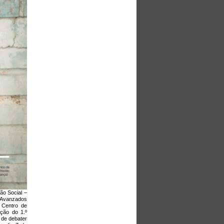
ão Social –
s Avanzados
 Centro de
ação do 1.º
o de debater