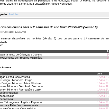
tões atuais na investigação da pedagogia e da educação social. O evento irá decorrer 
bro de 2025, em Zamora, na Fundación Rei Afonso Henriques.
gorias:
Noticias
rios dos cursos para o 1º semestre do ano letivo 2025/2026 (Versão 6)
de Publicação: 12/09/2025
ntram-se disponíveis os horários (Versão 6) dos cursos para o 1.º semestre do ano
/2026.
SP
o
A
companhamento de Crianças e Jovens
1
nvolvimento de Produtos Multimédia
1
nciaturas
os
Ano
ção e Produção Artística
1º Ano
2º
e Design - Minor em Design
1º Ano
2º
e Design - Minor em Artes Plásticas
1º Ano
2º
orto - Minor em Gestão do Desporto
1º Ano
2º
orto - Minor em Recreação e Lazer
1º Ano
2º
ação Ambiental
1º Ano
2º
ação Básica
1º Ano
2º
ação Social
1º Ano
2º
as Estrangeiras : Inglês e Espanhol
1º Ano
2º
as para Relações Internacionais
1º Ano
2º
ca em Contextos Comunitários
1º Ano
2º